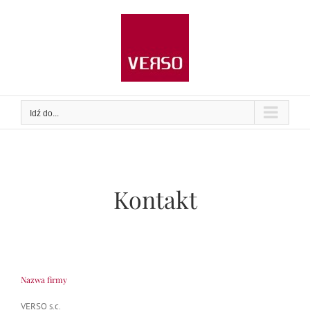
Przejdź
do
zawartości
Idź do...
Kontakt
Nazwa firmy
VERSO s.c.