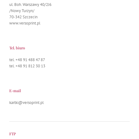
ul. Boh. Warszawy 40/2J6
/Nowy Turzyn/
70-342 Szczecin
www.versoprint.pl
Tel. biuro
tel. +48 91 488 47 87
tel. +48 91 812 30 13
E-mail
kartki@versoprint.pl
FTP