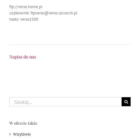
ftp://verso.home.pl
uzytkownik: ftpverso@verso.szczecin.pl
hasło: verso1500
Napisz do nas
Szukaj
W ofercie także
Wizytówki